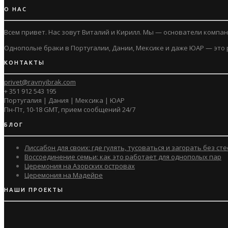
О НАС
Всем привет. Нас зовут Виталий и Кирилл. Мы — основатели компани
Однополые браки в Португалии, Дании, Мексике и даже ЮАР — это р
КОНТАКТЫ
privet@ravnyibrak.com
+ 351 912 543 195
Португалия | Дания | Мексика | ЮАР
Пн-Пт, 10-18 GMT, прием сообщений 24/7
БЛОГ
Лиссабон для своих: где гулять, тусоваться и загорать без ст
Воссоединение семьи: как это работает для однополых пар
Церемония на Азорских островах
Церемония на Мадейре
НАШИ ПРОЕКТЫ