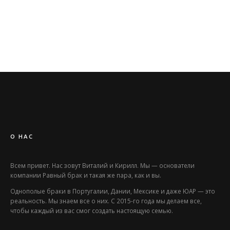
О НАС
Всем привет. Нас зовут Виталий и Кирилл. Мы — основатели
компании Равный брак и такая же пара, как и вы.
Однополые браки в Португалии, Дании, Мексике и даже ЮАР — это
реальность. Мы знаем все о них. С 2015-го года мы делаем все,
чтобы каждый из вас смог создать настоящую семью.